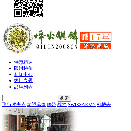
特惠精选
限时秒杀
新闻中心
热门专题
品牌列表
搜 索
飞行皮夹克
老望远镜
腰带
战神
SWISSARMY
机械表