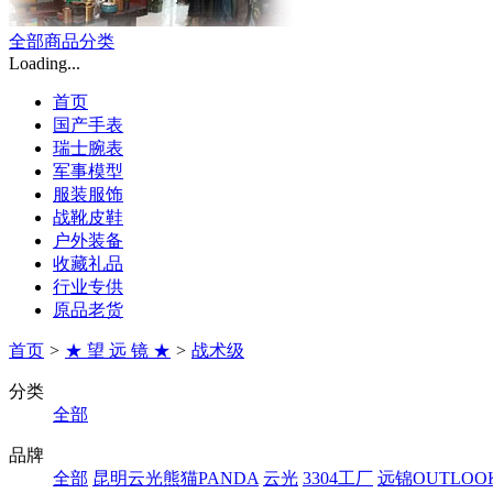
全部商品分类
Loading...
首页
国产手表
瑞士腕表
军事模型
服装服饰
战靴皮鞋
户外装备
收藏礼品
行业专供
原品老货
首页
>
★ 望 远 镜 ★
>
战术级
分类
全部
品牌
全部
昆明云光熊猫PANDA
云光
3304工厂
远锦OUTLOO