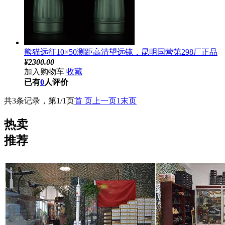
熊猫远征10×50测距高清望远镜，昆明国营第298厂正品
¥
2300.00
加入购物车
收藏
已有
0
人评价
共3条记录，第1/1页
首 页
上一页
1
末页
热卖
推荐