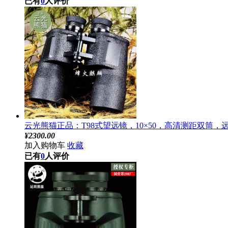
已有
0
人评价
云光熊猫正品：T98式望远镜，10×50，高清测距双筒，
¥
2300.00
加入购物车
收藏
已有
0
人评价