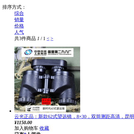
排序方式：
综合
销量
价格
人气
共3件商品
1
/ 1
<
>
云光正品：新款62式望远镜，8×30，双筒测距高清，昆
¥
1150.00
加入购物车
收藏