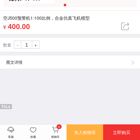
1
2
3
空J500预警机1:100比例，合金仿真飞机模型
400.00
¥
-
+
数量
图文详情
51La
0
加入购物车
立即购买
客服
收藏
购物车