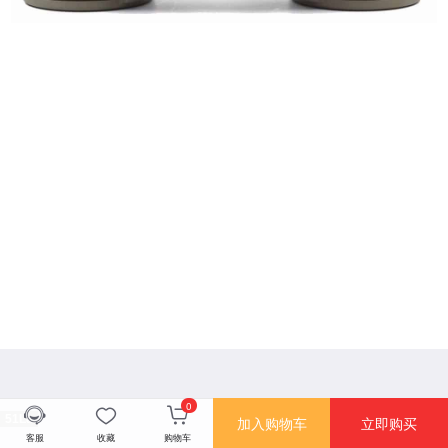
1
2
3
4
5
6
7
8
9
10
11
12
13
14
15
16
17
18
19
20
21
22
0
陆战之星10×50，进口德国STEINER视得乐望远镜，高清10年质保
51La
加入购物车
立即购买
客服
收藏
购物车
3780.00