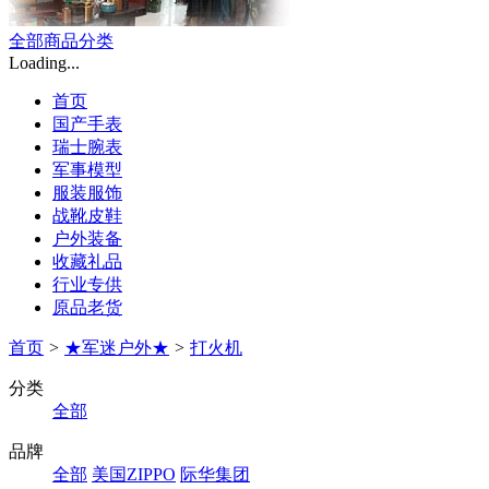
全部商品分类
Loading...
首页
国产手表
瑞士腕表
军事模型
服装服饰
战靴皮鞋
户外装备
收藏礼品
行业专供
原品老货
首页
>
★军迷户外★
>
打火机
分类
全部
品牌
全部
美国ZIPPO
际华集团