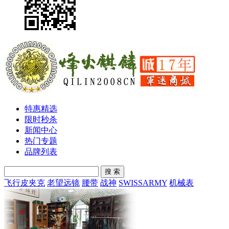
特惠精选
限时秒杀
新闻中心
热门专题
品牌列表
搜 索
飞行皮夹克
老望远镜
腰带
战神
SWISSARMY
机械表